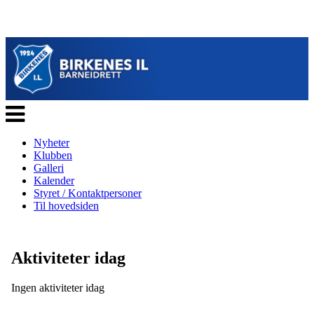
Veksle
navigasjon
Nyheter
Klubben
Galleri
Kalender
Styret / Kontaktpersoner
Til hovedsiden
Aktiviteter idag
Ingen aktiviteter idag
Se alle